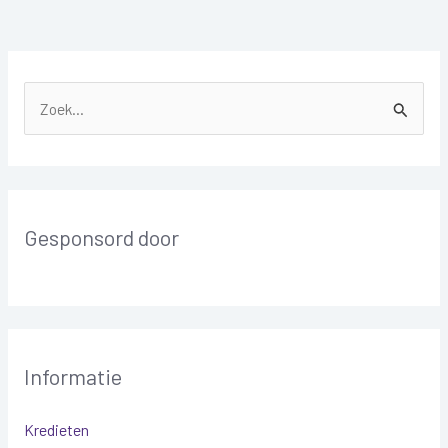
Z
o
e
k
Gesponsord door
n
a
a
r
:
Informatie
Kredieten