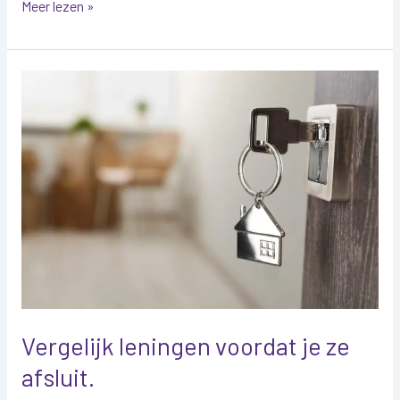
Meer lezen »
Vergelijk
leningen
voordat
je
ze
afsluit.
Vergelijk leningen voordat je ze
afsluit.