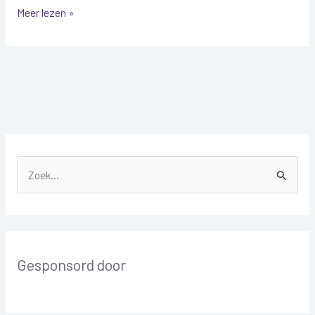
Meer lezen »
Z
o
e
k
Gesponsord door
n
a
a